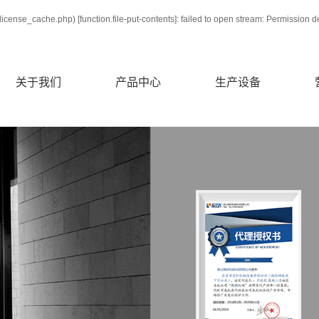
icense_cache.php) [
function.file-put-contents
]: failed to open stream: Permission 
关于我们
产品中心
生产设备
公司简介
瑞钧
荣誉资质
联系我们
瑞钧机床详解
瑞钧主要配件
绮发
法兰克
津上