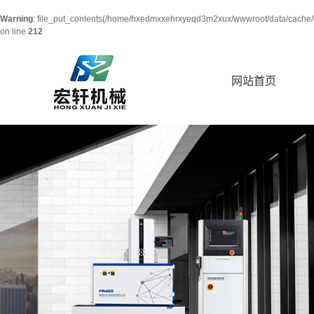
Warning
: file_put_contents(/home/hxedmxxehrxyeqd3m2xux/wwwroot/data/cache/l
on line
212
网站首页