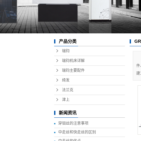
G
产品分类
瑞钧
瑞钧机床详解
件
瑞钧主要配件
建
绮发
法兰克
津上
新闻资讯
穿钼丝的注意事项
中走丝和快走丝的区别
中走丝的优点