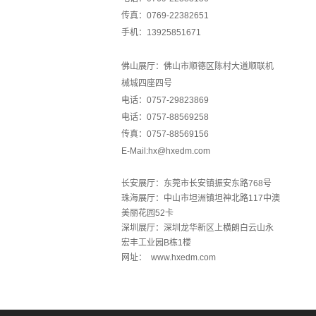
传真：0769-22382651
手机：13925851671
佛山展厅：佛山市顺德区陈村大道顺联机
械城四座四号
电话：0757-29823869
电话：0757-88569258
传真：0757-88569156
E-Mail:hx@hxedm.com
长安展厅：东莞市长安镇振安东路768号
珠海展厅：中山市坦洲镇坦神北路117中澳
美丽花园52卡
深圳展厅：深圳龙华新区上横朗白云山永
宏丰工业园B栋1楼
网址： www.hxedm.com