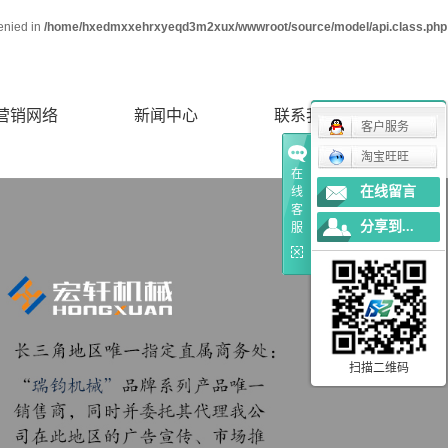
denied in
/home/hxedmxxehrxyeqd3m2xux/wwwroot/source/model/api.class.php
营销网络
新闻中心
联系我们
客户服务
淘宝旺旺
在
在线留言
线
公司新闻
客
分享到...
服
行业新闻
常见问题
扫描二维码