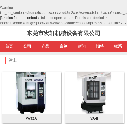
Warning
:
file_put_contents(/home/hxedmxxehrxyeqd3m2xux/wwwroot/data/cache/license_c
[
function.file-put-contents
]: failed to open stream: Permission denied in
/home/hxedmxxehrxyeqd3m2xux/wwwroot/source/model/api.class.php
on line
212
东莞市宏轩机械设备有限公司
首页
公司
产品
案例
新闻
招聘
联系
津上
VA32A
VA-II