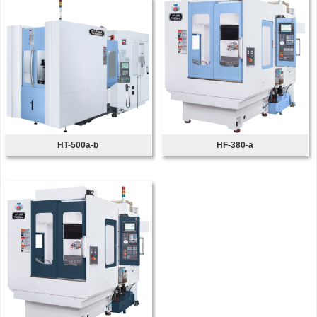
HT-500a-b
HF-380-a