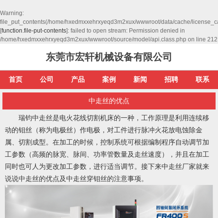
Warning
:
file_put_contents(/home/hxedmxxehrxyeqd3m2xux/wwwroot/data/cache/license_c
[
function.file-put-contents
]: failed to open stream: Permission denied in
/home/hxedmxxehrxyeqd3m2xux/wwwroot/source/model/api.class.php
on line
212
东莞市宏轩机械设备有限公司
首页
公司
产品
案例
新闻
招聘
联系
中走丝的优点
瑞钧中走丝是电火花线切割机床的一种，工作原理是利用连续移
动的钼丝（称为电极丝）作电极，对工件进行脉冲火花放电蚀除金
属、切割成型。在加工的时候，控制系统可根据编制程序自动调节加
工参数（高频的脉宽、脉间、功率管数量及走丝速度），并且在加工
同时也可人为更改加工参数，进行适当调节。接下来中走丝厂家就来
说说中走丝的优点及中走丝穿钼丝的注意事项。