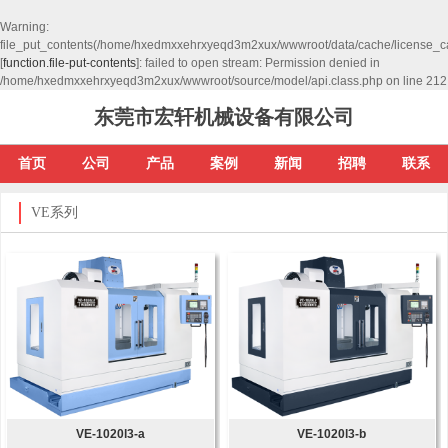
Warning
:
file_put_contents(/home/hxedmxxehrxyeqd3m2xux/wwwroot/data/cache/license_c
[
function.file-put-contents
]: failed to open stream: Permission denied in
/home/hxedmxxehrxyeqd3m2xux/wwwroot/source/model/api.class.php
on line
212
东莞市宏轩机械设备有限公司
首页
公司
产品
案例
新闻
招聘
联系
VE系列
VE-1020l3-a
VE-1020l3-b