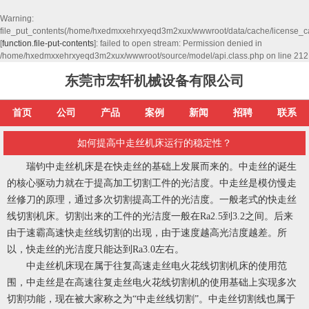
Warning
:
file_put_contents(/home/hxedmxxehrxyeqd3m2xux/wwwroot/data/cache/license_c
[
function.file-put-contents
]: failed to open stream: Permission denied in
/home/hxedmxxehrxyeqd3m2xux/wwwroot/source/model/api.class.php
on line
212
东莞市宏轩机械设备有限公司
首页
公司
产品
案例
新闻
招聘
联系
如何提高中走丝机床运行的稳定性？
瑞钧中走丝机床是在快走丝的基础上发展而来的。中走丝的诞生
的核心驱动力就在于提高加工切割工件的光洁度。中走丝是模仿慢走
丝修刀的原理，通过多次切割提高工件的光洁度。一般老式的快走丝
线切割机床。切割出来的工件的光洁度一般在Ra2.5到3.2之间。后来
由于速霸高速快走丝线切割的出现，由于速度越高光洁度越差。所
以，快走丝的光洁度只能达到Ra3.0左右。
中走丝机床现在属于往复高速走丝电火花线切割机床的使用范
围，中走丝是在高速往复走丝电火花线切割机的使用基础上实现多次
切割功能，现在被大家称之为“中走丝线切割”。中走丝切割线也属于