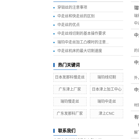
穿钼丝的注意事项
瑞
瑞
中走丝和快走丝的区别
中
中走丝的优点
中走丝线切割的基本操作要求
中
瑞钧中走丝加工凸模时的注意...
中
的
中走丝机床的最大切割速度
中
热门关键词
中
日本发那科慢走丝
瑞钧线切割
外
广东津上厂家
日本津上加工中心
中
在
瑞钧慢走丝
瑞钧中走丝
材
广东发那科厂家
津上CNC
有
有
联系我们
解