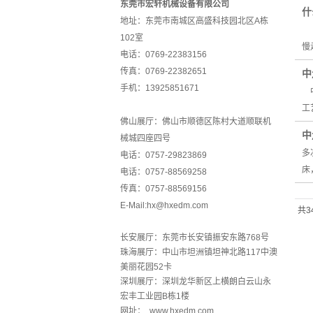
东莞市宏轩机械设备有限公司
什
地址：东莞市南城区高盛科技园北区A栋
中
102室
慢
电话：0769-22383156
传真：0769-22382651
中
手机：13925851671
中
工
佛山展厅：佛山市顺德区陈村大道顺联机
中
械城四座四号
多
电话：0757-29823869
床
电话：0757-88569258
传真：0757-88569156
E-Mail:hx@hxedm.com
共3
长安展厅：东莞市长安镇振安东路768号
珠海展厅：中山市坦洲镇坦神北路117中澳
美丽花园52卡
深圳展厅：深圳龙华新区上横朗白云山永
宏丰工业园B栋1楼
网址： www.hxedm.com