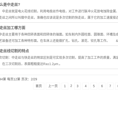
么是中走丝?
走丝就是电火花线切割，利用电极丝作电极，对工件进行脉冲火花放电蚀除金属、
走丝之间所以叫做中走丝，准确也应该说是多次切割的快走丝，属于它的加工速度接
走丝加工哪方面
走丝主要用于各种回转表面和回转体的端面。如车削内外圆柱面、圆锥面、环槽及成
艺装备还可加工各种特形面。在车床上还能做扩孔、钻孔、滚花、铰孔等工作。 &
走丝线切割的特点
次切割：中走丝与快走丝的明显区别是可实现多次切割，提高了加工工件的质量，满
，在三次切割后，表面粗糙度达Ra≤1.2μm.。
44第
每页12第
页次：2/29
2
首页
上一页
1
3
4
5
6
7