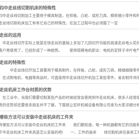
钧中走丝线切割机床的特殊性
钧中走丝线切割加工主要用于模具制造，在样板、凸轮、成形刀具、精密细小零件和
走丝线切割机床加工有有它自己的特殊性，在加工过程中也必须服了一定
走丝的运用
走丝线切开实际上就是在快走丝的基础上多加了几回切开功能的高速走丝电火花线
客户再使用了，已经形成了一种趋势。 使用规模电机职业：电机的定转子冲片电气
走丝的特殊性
走丝线切开加工首要用于模具制作，在样板、凸轮、成形刀具、精细细微零件和
，在试制电机、电器等商品时，可直接用中走丝线切开机加工某些零件，省去制作冲
走丝机床工作台材质的优势
工业中，当我们需要切割某些产品的时候经常会使用到中走丝机床，很多人经常接
质的优势却还要很多朋友并不了解，下面就让宏轩机械设备有限公司来为大家详细分
哪些方法可以安装中走丝机床的工件夹
哪些方法可以安装中走丝机床的工件夹 我们都知道，每一种机器都有它的功能和
下中走丝机床工件夹具是怎么安装的吧! 一、工件的装夹 线切割机床在装夹工