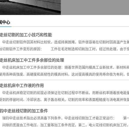
闻中心
走丝切割的加工小技巧和性能
走丝切割铝件因其材料比较软，造成排屑困难，铝件很容易在切割时因高温产生
丝切割铝件工件变形的原因： 工件在毛坯制造和切削加工时，经过热处理，由于受
走丝机床加工中工件多余部位的处理
走丝机床加工中工件多余部位的处理：随着世界范围内模具工业新技术、新材料和
使用各种高强度、高硬度和高韧性的模具材料，这对提高模具的使用寿命极为有利，
走丝机床中工作液的作用
走丝机床稳定切割的前提必须保证在切割过程中不断丝。而断丝机率随着放电能量
受到的停留时间、冷却状态、离子轰击相关。切割的效率和表面粗糙度与消电离并恢
钧中走丝线切割的加工条件
钧中走丝技术指出必须具备下列条件，中走丝线切割加工才能正常运行： 第一
，间隙的宽度由工作电压、加工量等加工条件而定。第二，电火花线切割机床加工时